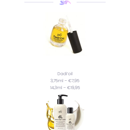
Dadi’oil
3,75ml – €7,95
14,3ml – €19,95