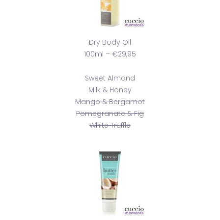
Dry Body Oil
100ml – €29,95
Sweet Almond
Milk & Honey
Mango & Bergamot
Pomegranate & Fig
White Truffle