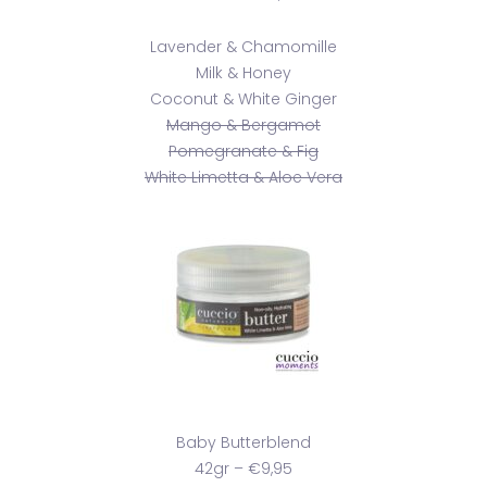
Lavender & Chamomille
Milk & Honey
Coconut & White Ginger
Mango & Bergamot
Pomegranate & Fig
White Limetta & Aloe Vera
Baby Butterblend
42gr – €9,95