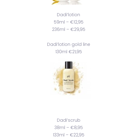
Dadi’lotion
59ml – €12,95
236ml – €29,95
Dadi’lotion gold line
130ml €21,95
Dadi’scrub
38ml – €8,95
133ml – €22,95