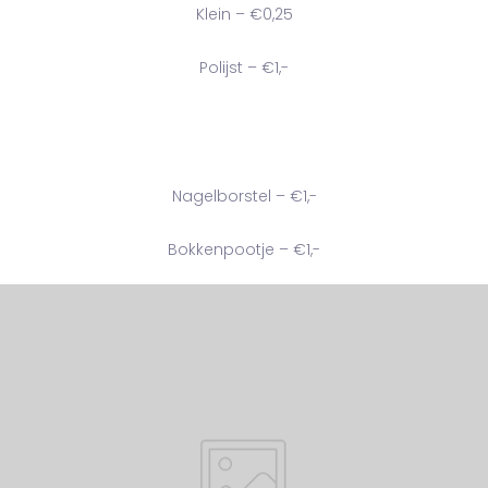
Klein – €0,25
Polijst – €1,-
Nagelborstel – €1,-
Bokkenpootje – €1,-