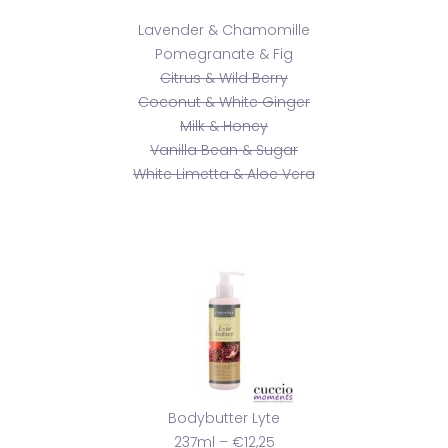
Lavender & Chamomille
Pomegranate & Fig
Citrus & Wild Berry
Coconut & White Ginger
Milk & Honey
Vanilla Bean & Sugar
White Limetta & Aloe Vera
Bodybutter Lyte
237ml – €12,25