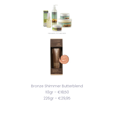
Bronze Shimmer Butterblend
113gr – €18,50
226gr – €29,95