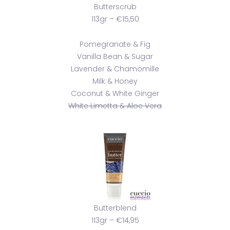
Butterscrub
113gr – €15,50
Pomegranate & Fig
Vanilla Bean & Sugar
Lavender & Chamomille
Milk & Honey
Coconut & White Ginger
White Limetta & Aloe Vera
Butterblend
113gr – €14,95